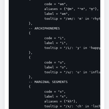
		code = "əm",

		aliases = {"@m", "ᵊm", "m̩"},

		label = "əm",

		tooltip = "/əm/: 'm' in 'rhythm'",

	},

	-- ARCHIPHONEMES

	{

		code = "i",

		label = "i",

		tooltip = "/i/: 'y' in 'happy'",

	},

	{

		code = "u",

		label = "u",

		tooltip = "/u/: 'u' in 'influence'",

	},

	-- MARGINAL SEGMENTS

	{

		code = "x",

		label = "x",

		aliases = {"kh"},

		tooltip = "/x/: 'ch' in 'loch'",
