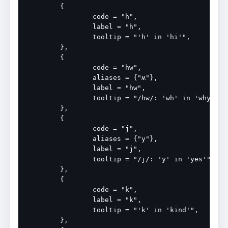
	{

		code = "h",

		label = "h",

		tooltip = "'h' in 'hi'",

	},

	{

		code = "hw",

		aliases = {"ʍ"},

		label = "hw",

		tooltip = "/hw/: 'wh' in 'why'",

	},

	{

		code = "j",

		aliases = {"y"},

		label = "j",

		tooltip = "/j/: 'y' in 'yes'",

	},

	{

		code = "k",

		label = "k",

		tooltip = "'k' in 'kind'",

	},
