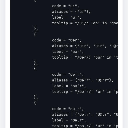
	{

		code = "uː",

		aliases = {"u:"},

		label = "uː",

		tooltip = "/uː/: 'oo' in 'goose'",

	},

	{

		code = "ʊər",

		aliases = {"u:r", "uːr", "u@r", "U@r", "ʊəɹ", "ʊə"},

		label = "ʊər",

		tooltip = "/ʊər/: 'our' in 'tour'",

	},

	{

		code = "ʊəˈr",

		aliases = {"ʊə'r", "U@'r"},

		label = "ʊəˈr",

		tooltip = "/ʊəˈr/: 'ur' in 'plurality'",

	},

	{

		code = "ʊəˌr",

		aliases = {"ʊə,r", "U@,r", "U@%r"},

		label = "ʊəˌr",

		tooltip = "/ʊəˌr/: 'ur' in 'plurality'",
