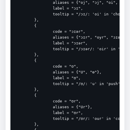
		aliases = {"oj", "ɔj", "oi", "oɪ", "ɔi", "OI", "oy"},

		label = "ɔɪ",

		tooltip = "/ɔɪ/: 'oi' in 'choice'",

	},

	{

		code = "ɔɪər",

		aliases = {"ɔɪr", "oyr", "ɔɪə"},

		label = "ɔɪər",

		tooltip = "/ɔɪər/: 'oir' in 'coir'",

	},

	{

		code = "ʊ",

		aliases = {"U", "ᵿ"},

		label = "ʊ",

		tooltip = "/ʊ/: 'u' in 'push'",

	},

	{

		code = "ʊr",

		aliases = {"Ur"},

		label = "ʊr",

		tooltip = "/ʊr/: 'our' in 'courier'",

	},
