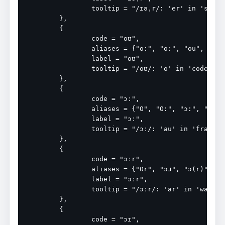
		tooltip = "/ɪəˌr/: 'er' in 'spheroidal'",

	},

	{

		code = "oʊ",

		aliases = {"o:", "oː", "ou", "oU", "@u", "@U", "əʊ", "əu", "oʊ-"},

		label = "oʊ",

		tooltip = "/oʊ/: 'o' in 'code'",

	},

	{

		code = "ɔː",

		aliases = {"O", "O:", "ɔ:", "ɒː", "Q:"},

		label = "ɔː",

		tooltip = "/ɔː/: 'au' in 'fraud'",

	},

	{

		code = "ɔːr",

		aliases = {"Or", "ɔɹ", "ɔ(r)", "ɔr", "ɔər", "oUr", "ɔəɹ", "ɔʊɹ", "oʊɹ", "oʊr", "oːr", "o:r", "ɔə", "ɔə(r)"},

		label = "ɔːr",

		tooltip = "/ɔːr/: 'ar' in 'war'",

	},

	{

		code = "ɔɪ",
