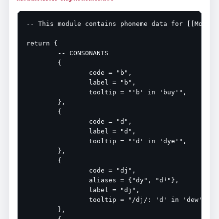
-- This module contains phoneme data for [[Module:
return {

	-- CONSONANTS

	{

		code = "b",

		label = "b",

		tooltip = "'b' in 'buy'",

	},

	{

		code = "d",

		label = "d",

		tooltip = "'d' in 'dye'",

	},

	{

		code = "dj",

		aliases = {"dy", "dʲ"},

		label = "dj",

		tooltip = "/dj/: 'd' in 'dew'",

	},
