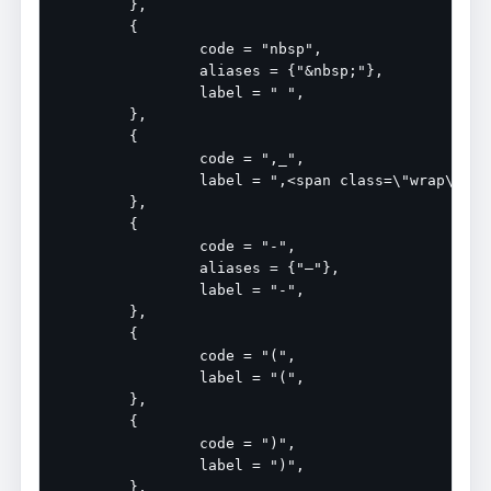
	},

	{

		code = "nbsp",

		aliases = {"&nbsp;"},

		label = " ",

	},

	{

		code = ",_",

		label = ",<span class=\"wrap\"> </span>",

	},

	{

		code = "-",

		aliases = {"–"},

		label = "-",

	},

	{

		code = "(",

		label = "(",

	},

	{

		code = ")",

		label = ")",

	},
