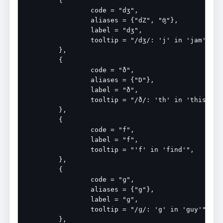
	{

		code = "dʒ",

		aliases = {"dZ", "ʤ"},

		label = "dʒ",

		tooltip = "/dʒ/: 'j' in 'jam'",

	},

	{

		code = "ð",

		aliases = {"D"},

		label = "ð",

		tooltip = "/ð/: 'th' in 'this'",

	},

	{

		code = "f",

		label = "f",

		tooltip = "'f' in 'find'",

	},

	{

		code = "ɡ",

		aliases = {"g"},

		label = "ɡ",

		tooltip = "/ɡ/: 'g' in 'guy'",

	},
