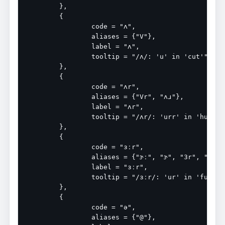
	},

	{

		code = "ʌ",

		aliases = {"V"},

		label = "ʌ",

		tooltip = "/ʌ/: 'u' in 'cut'",

	},

	{

		code = "ʌr",

		aliases = {"Vr", "ʌɹ"},

		label = "ʌr",

		tooltip = "/ʌr/: 'urr' in 'hurry'",

	},

	{

		code = "ɜːr",

		aliases = {"ɝː", "ɝ", "3r", "3:r", "əːr", "@:r", "ɜɹ", "ɜ(r)", "ɜr"},

		label = "ɜːr",

		tooltip = "/ɜːr/: 'ur' in 'fur'",

	},

	{

		code = "ə",

		aliases = {"@"},
