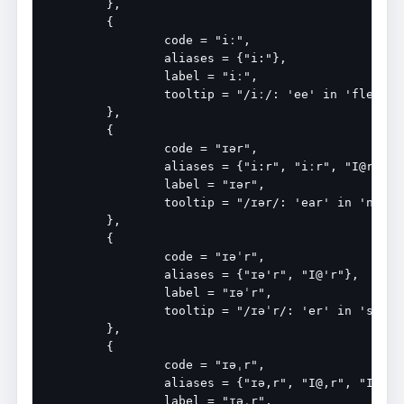
	},

	{

		code = "iː",

		aliases = {"i:"},

		label = "iː",

		tooltip = "/iː/: 'ee' in 'fleece'",

	},

	{

		code = "ɪər",

		aliases = {"i:r", "iːr", "I@r", "i@r", "ɪəɹ", "iːɹ", "ɪə"},

		label = "ɪər",

		tooltip = "/ɪər/: 'ear' in 'near'",

	},

	{

		code = "ɪəˈr",

		aliases = {"ɪə'r", "I@'r"},

		label = "ɪəˈr",

		tooltip = "/ɪəˈr/: 'er' in 'spheroidal'",

	},

	{

		code = "ɪəˌr",

		aliases = {"ɪə,r", "I@,r", "I@%r"},

		label = "ɪəˌr",
