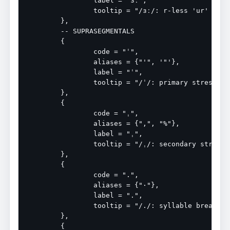
		label = "ɜː",

		tooltip = "/ɜː/: r-less 'ur' in 'nurse'",

	},

	-- SUPRASEGMENTALS

	{

		code = "ˈ",

		aliases = {"'", '"'},

		label = "ˈ",

		tooltip = "/ˈ/: primary stress follows",

	},

	{

		code = "ˌ",

		aliases = {",", "%"},

		label = "ˌ",

		tooltip = "/ˌ/: secondary stress follows",

	},

	{

		code = ".",

		aliases = {"·"},

		label = ".",

		tooltip = "/./: syllable break",

	},

	{
