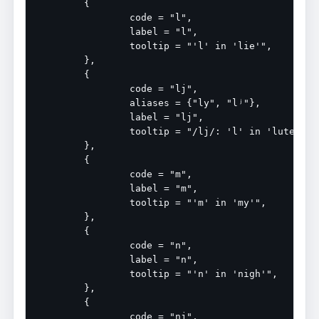
	{

		code = "l",

		label = "l",

		tooltip = "'l' in 'lie'",

	},

	{

		code = "lj",

		aliases = {"ly", "lʲ"},

		label = "lj",

		tooltip = "/lj/: 'l' in 'lute'",

	},

	{

		code = "m",

		label = "m",

		tooltip = "'m' in 'my'",

	},

	{

		code = "n",

		label = "n",

		tooltip = "'n' in 'nigh'",

	},

	{

		code = "nj",
