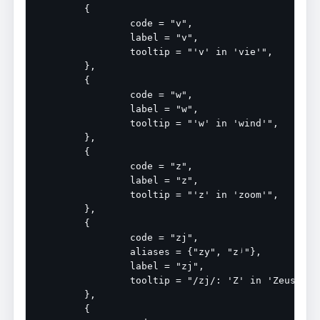
	{

		code = "v",

		label = "v",

		tooltip = "'v' in 'vie'",

	},

	{

		code = "w",

		label = "w",

		tooltip = "'w' in 'wind'",

	},

	{

		code = "z",

		label = "z",

		tooltip = "'z' in 'zoom'",

	},

	{

		code = "zj",

		aliases = {"zy", "zʲ"},

		label = "zj",

		tooltip = "/zj/: 'Z' in 'Zeus'",

	},

	{
