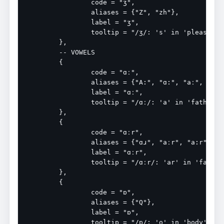
		code = "ʒ",

		aliases = {"Z", "zh"},

		label = "ʒ",

		tooltip = "/ʒ/: 's' in 'pleasure'",

	},

	-- VOWELS

	{

		code = "ɑː",

		aliases = {"A:", "ɑ:", "aː", "a:"},

		label = "ɑː",

		tooltip = "/ɑː/: 'a' in 'father'",

	},

	{

		code = "ɑːr",

		aliases = {"ɑɹ", "aːr", "a:r", "ɑ:r", "ɑr"},

		label = "ɑːr",

		tooltip = "/ɑːr/: 'ar' in 'far'",

	},

	{

		code = "ɒ",

		aliases = {"Q"},

		label = "ɒ",

		tooltip = "/ɒ/: 'o' in 'body'",
