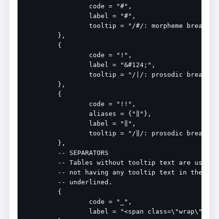
		code = "#",

		label = "#",

		tooltip = "/#/: morpheme break",

	},

	{

		code = "!",

		label = "&#124;",

		tooltip = "/|/: prosodic break (minor)",

	},

	{

		code = "!!",

		aliases = {"‖"},

		label = "‖",

		tooltip = "/‖/: prosodic break (major)",

	},

	-- SEPARATORS

	-- Tables without tooltip text are used as word separators. In addition to

	-- not having any tooltip text in the template output, they are not

	-- underlined.

	{

		code = "_",

		label = "<span class=\"wrap\"> </span>",
