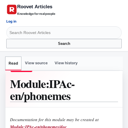
Knowledge for real people
Log in
Search
View source
View history
Read
Module
:
IPAc-
en/phonemes
Documentation for this module may be created at
Module:IPAc-en/phonemes/doc