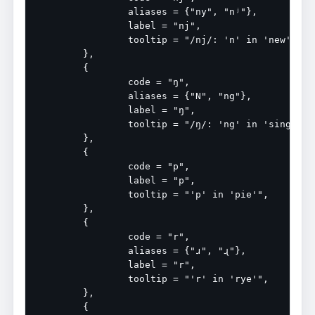
		aliases = {"ny", "nʲ"},

		label = "nj",

		tooltip = "/nj/: 'n' in 'new'",

	},

	{

		code = "ŋ",

		aliases = {"N", "ng"},

		label = "ŋ",

		tooltip = "/ŋ/: 'ng' in 'sing'",

	},

	{

		code = "p",

		label = "p",

		tooltip = "'p' in 'pie'",

	},

	{

		code = "r",

		aliases = {"ɹ", "ɻ"},

		label = "r",

		tooltip = "'r' in 'rye'",

	},

	{
