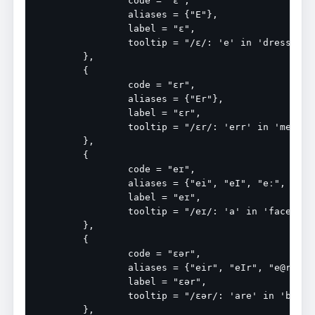
		code = "ɛ",

		aliases = {"E"},

		label = "ɛ",

		tooltip = "/ɛ/: 'e' in 'dress'",

	},

	{

		code = "ɛr",

		aliases = {"Er"},

		label = "ɛr",

		tooltip = "/ɛr/: 'err' in 'merry'",

	},

	{

		code = "eɪ",

		aliases = {"ei", "eI", "eː", "e:"},

		label = "eɪ",

		tooltip = "/eɪ/: 'a' in 'face'",

	},

	{

		code = "ɛər",

		aliases = {"eir", "eIr", "e@r", "E@r", "ɛɪɹ", "eɪr", "eːr", "e:r", "ɛəɹ", "ɛə", "ɛːr", "ɛ:r", "ɛː", "ɛ:", "E:", "E:r"},

		label = "ɛər",

		tooltip = "/ɛər/: 'are' in 'bare'",

	},
