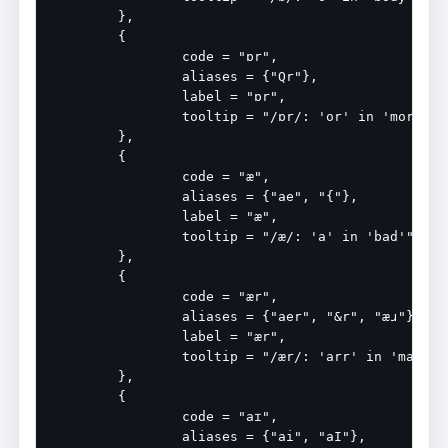
	},

	{

		code = "ɒr",

		aliases = {"Qr"},

		label = "ɒr",

		tooltip = "/ɒr/: 'or' in 'moral'",

	},

	{

		code = "æ",

		aliases = {"ae", "{"},

		label = "æ",

		tooltip = "/æ/: 'a' in 'bad'",

	},

	{

		code = "ær",

		aliases = {"aer", "&r", "æɹ"},

		label = "ær",

		tooltip = "/ær/: 'arr' in 'marry'",

	},

	{

		code = "aɪ",

		aliases = {"ai", "aI"},
