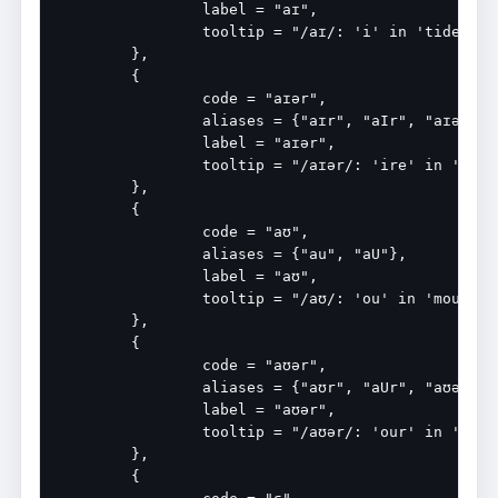
		label = "aɪ",

		tooltip = "/aɪ/: 'i' in 'tide'",

	},

	{

		code = "aɪər",

		aliases = {"aɪr", "aIr", "aɪə"},

		label = "aɪər",

		tooltip = "/aɪər/: 'ire' in 'fire'",

	},

	{

		code = "aʊ",

		aliases = {"au", "aU"},

		label = "aʊ",

		tooltip = "/aʊ/: 'ou' in 'mouth'",

	},

	{

		code = "aʊər",

		aliases = {"aʊr", "aUr", "aʊə", "aur"},

		label = "aʊər",

		tooltip = "/aʊər/: 'our' in 'hour'",

	},

	{
