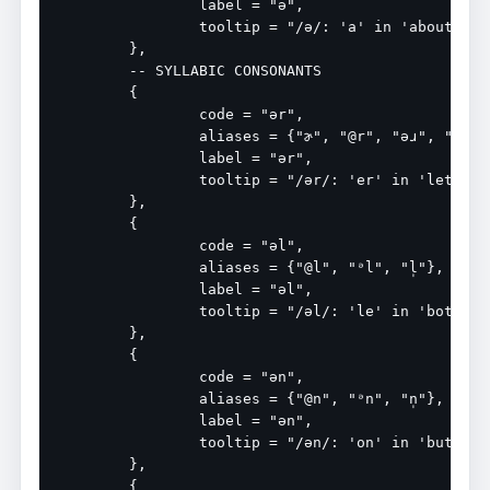
		label = "ə",

		tooltip = "/ə/: 'a' in 'about'",

	},

	-- SYLLABIC CONSONANTS

	{

		code = "ər",

		aliases = {"ɚ", "@r", "əɹ", "ə(r)"},

		label = "ər",

		tooltip = "/ər/: 'er' in 'letter'",

	},

	{

		code = "əl",

		aliases = {"@l", "ᵊl", "l̩"},

		label = "əl",

		tooltip = "/əl/: 'le' in 'bottle'",

	},

	{

		code = "ən",

		aliases = {"@n", "ᵊn", "n̩"},

		label = "ən",

		tooltip = "/ən/: 'on' in 'button'",

	},

	{
