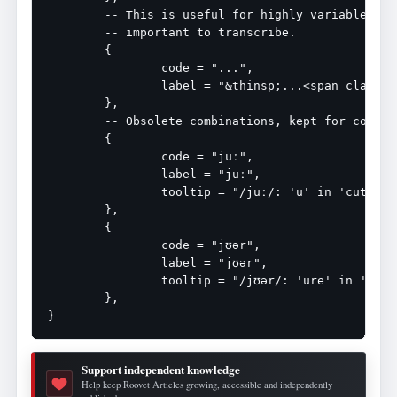
	-- This is useful for highly variable words in place names, which are not

	-- important to transcribe.

	{

		code = "...",

		label = "&thinsp;...<span class=\"wrap\">&thinsp;</span>",

	},

	-- Obsolete combinations, kept for compatibility

	{

		code = "juː",

		label = "juː",

		tooltip = "/juː/: 'u' in 'cute'",

	},

	{

		code = "jʊər",

		label = "jʊər",

		tooltip = "/jʊər/: 'ure' in 'cure'",

	},

Support independent knowledge
Help keep Roovet Articles growing, accessible and independently