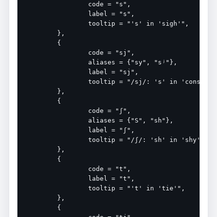
		code = "s",

		label = "s",

		tooltip = "'s' in 'sigh'",

	},

	{

		code = "sj",

		aliases = {"sy", "sʲ"},

		label = "sj",

		tooltip = "/sj/: 's' in 'consume'",

	},

	{

		code = "ʃ",

		aliases = {"S", "sh"},

		label = "ʃ",

		tooltip = "/ʃ/: 'sh' in 'shy'",

	},

	{

		code = "t",

		label = "t",

		tooltip = "'t' in 'tie'",

	},

	{
