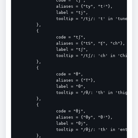
		code = "tj",

		aliases = {"ty", "tʲ"},

		label = "tj",

		tooltip = "/tj/: 't' in 'tune'",

	},

	{

		code = "tʃ",

		aliases = {"tS", "ʧ", "ch"},

		label = "tʃ",

		tooltip = "/tʃ/: 'ch' in 'China'",

	},

	{

		code = "θ",

		aliases = {"T"},

		label = "θ",

		tooltip = "/θ/: 'th' in 'thigh'",

	},

	{

		code = "θj",

		aliases = {"θy", "θʲ"},

		label = "θj",

		tooltip = "/θj/: 'th' in 'enthuse'",

	},
