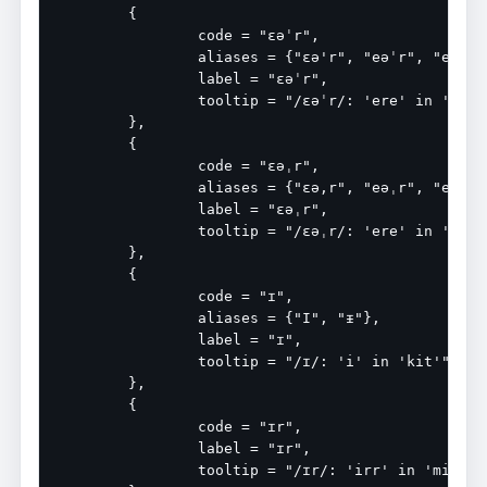
	{

		code = "ɛəˈr",

		aliases = {"ɛə'r", "eəˈr", "eə'r", "e@'r", "E@'r", "ɛːˈr", "E:'r"},

		label = "ɛəˈr",

		tooltip = "/ɛəˈr/: 'ere' in 'thereof'",

	},

	{

		code = "ɛəˌr",

		aliases = {"ɛə,r", "eəˌr", "eə,r", "E@,r", "E@%r", "e@,r", "e@%r", "ɛːˌr", "E:,r", "E:%r"},

		label = "ɛəˌr",

		tooltip = "/ɛəˌr/: 'ere' in 'thereof'",

	},

	{

		code = "ɪ",

		aliases = {"I", "ᵻ"},

		label = "ɪ",

		tooltip = "/ɪ/: 'i' in 'kit'",

	},

	{

		code = "ɪr",

		label = "ɪr",

		tooltip = "/ɪr/: 'irr' in 'mirror'",
